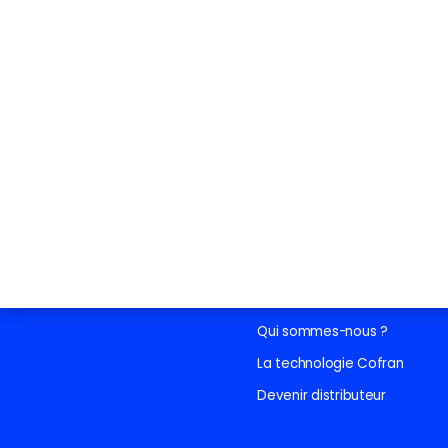
DÉCOUVRIR COFRAN
Produits
Automobiles
Poids lourds
Travaux Publics
Industries
Découvrir Cofran
Qui sommes-nous ?
La technologie Cofran
Devenir distributeur