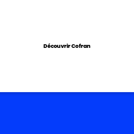
PRODUITS
SERVICES
CONTACT
Services
Trouvez votr
Solutions véhicules légers
Sélecteur d’huil
Découvrir Cofran
Solutions poids lourds
Solutions travaux publics
Nos actualit
Solutions industries
Actualités
Nos formations