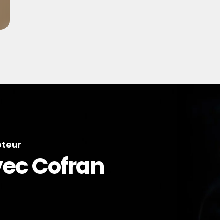
oteur
avec Cofran