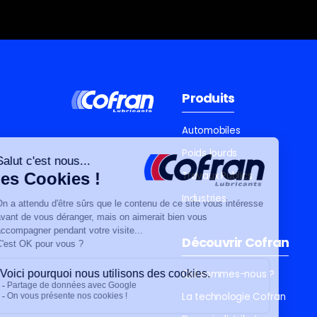
Produits
Automobiles
Poids lourds
Travaux Publics
Industries
Découvrir Cofran
Qui sommes-nous ?
La technologie Cofran