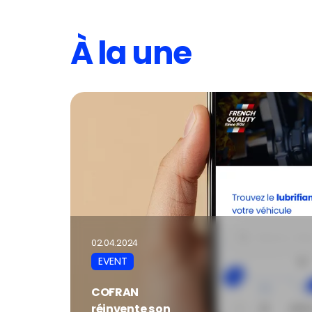
À la une
02.04.2024
EVENT
COFRAN
réinvente son