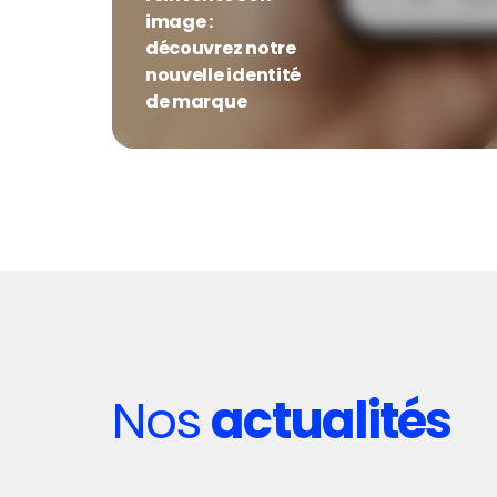
image :
découvrez notre
nouvelle identité
de marque
Nos
actualités