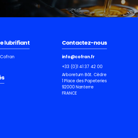
e lubrifiant
Contactez-nous
e Cofran
info@cofran.fr
+33 (0)1 41 37 42 00
Arboretum Bât. Cèdre
és
1 Place des Papeteries
92000 Nanterre
FRANCE