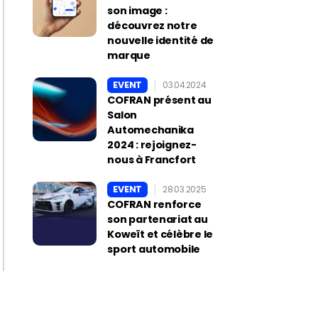
son image :
découvrez notre
nouvelle identité de
marque
EVENT
03.04.2024
COFRAN présent au
Salon
Automechanika
2024 : rejoignez-
nous à Francfort
EVENT
28.03.2025
COFRAN renforce
son partenariat au
Koweït et célèbre le
sport automobile