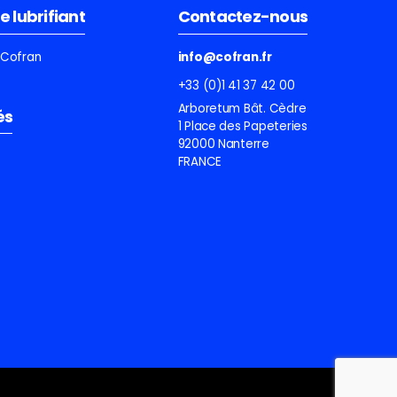
e lubrifiant
Contactez-nous
e Cofran
info@cofran.fr
+33 (0)1 41 37 42 00
Arboretum Bât. Cèdre
és
1 Place des Papeteries
92000 Nanterre
FRANCE