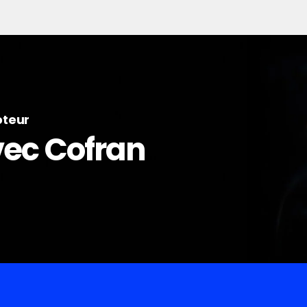
oteur
avec Cofran