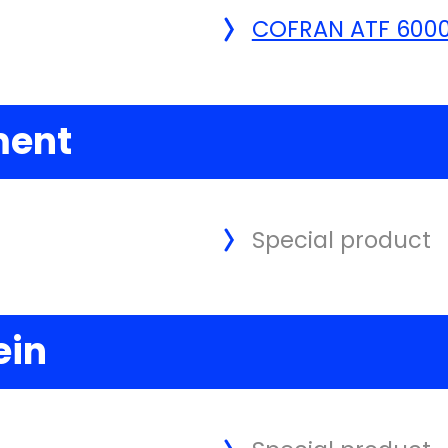
COFRAN ATF 600
ment
Special product
ein