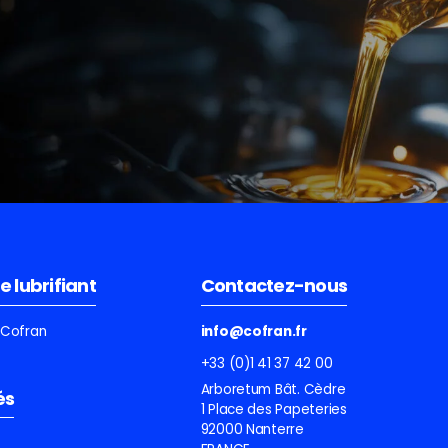
e lubrifiant
Contactez-nous
e Cofran
info@cofran.fr
+33 (0)1 41 37 42 00
Arboretum Bât. Cèdre
és
1 Place des Papeteries
92000 Nanterre