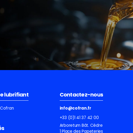
e lubrifiant
Contactez-nous
e Cofran
info@cofran.fr
+33 (0)1 41 37 42 00
Arboretum Bât. Cèdre
és
1 Place des Papeteries