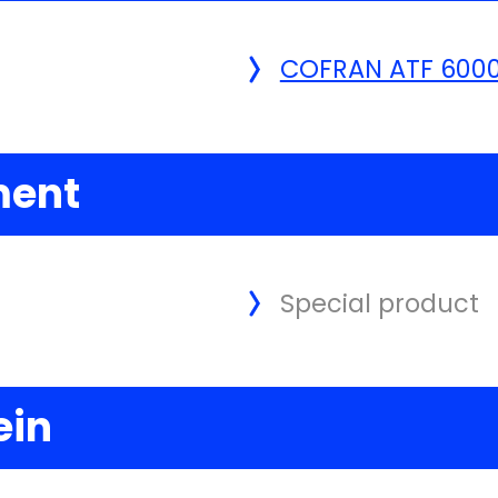
COFRAN ATF 600
ment
Special product
ein