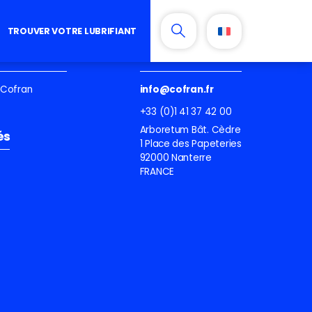
TROUVER VOTRE LUBRIFIANT
e lubrifiant
Contactez-nous
e Cofran
info@cofran.fr
+33 (0)1 41 37 42 00
Arboretum Bât. Cèdre
és
1 Place des Papeteries
92000 Nanterre
FRANCE