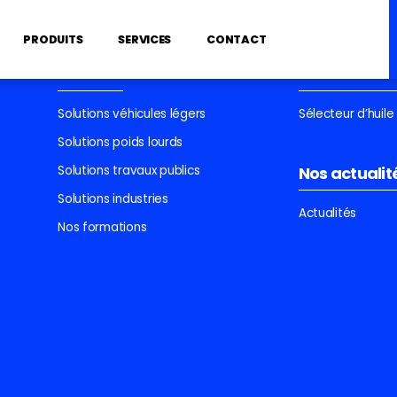
PRODUITS
SERVICES
CONTACT
Services
Trouvez votr
Solutions véhicules légers
Sélecteur d’huil
Solutions poids lourds
Solutions travaux publics
Nos actualit
Solutions industries
Actualités
Nos formations