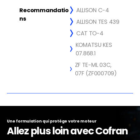
Recommandatio
ALLISON C-4
ns
ALLISON TES 439
CAT TO-4
KOMATSU KES
07.868.1
ZF TE-ML 03C,
07F (ZF000709)
Une formulation qui protège votre moteur
Allez plus loin avec Cofran