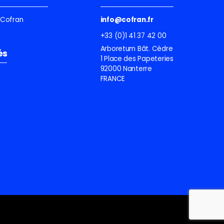
e Cofran
info@cofran.fr
+33 (0)1 41 37 42 00
Arboretum Bât. Cèdre
és
1 Place des Papeteries
92000 Nanterre
FRANCE