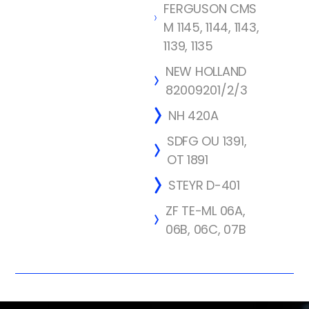
FERGUSON CMS
M 1145, 1144, 1143,
1139, 1135
NEW HOLLAND
82009201/2/3
NH 420A
SDFG OU 1391,
OT 1891
STEYR D-401
ZF TE-ML 06A,
06B, 06C, 07B